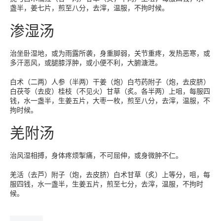
盏半，姜七片，煎至八分，去滓，温服，不拘时候。
渗湿汤
治坐卧湿地，或为雨露所袭，身重脚弱，关节重疼，发热恶寒，或
多汗恶风，或腿膝浮肿，或小便不利，大腑溏泄。
白术（二两）人参（半两）干姜（炮）白芍药附子（炮，去皮脐）
白茯苓（去皮）桂枝（不见火）甘草（炙。各半两）上咀，每服四
钱，水一盏半，生姜五片，大枣一枚，煎至八分，去滓，温服，不
拘时候。
羌附汤
治风湿相搏，身体疼烦掣痛，不可屈伸，或身微肿不仁。
羌活（去芦）附子（炮，去皮脐）白术甘草（炙）上等分，咀，每
服四钱，水一盏半，生姜五片，煎至七分，去滓，温服，不拘时
候。