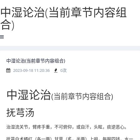
中湿论治(当前章节内容组
合)
中湿论治(当前章节内容组合)
2023-09-18 11:20:36
0
次
中湿论治
(当前章节内容组合)
抚芎汤
治湿流关节，臂疼手重，不可俯仰，或自汗，头眩，痰逆恶心。
抚芎白术橘红（各一两）甘草（炙，半两）上咀，每服四钱，水一