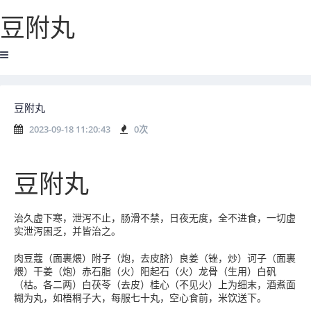
豆附丸
豆附丸
2023-09-18 11:20:43
0
次
豆附丸
治久虚下寒，泄泻不止，肠滑不禁，日夜无度，全不进食，一切虚
实泄泻困乏，并皆治之。
肉豆蔻（面裹煨）附子（炮，去皮脐）良姜（锉，炒）诃子（面裹
煨）干姜（炮）赤石脂（火）阳起石（火）龙骨（生用）白矾
（枯。各二两）白茯苓（去皮）桂心（不见火）上为细末，酒煮面
糊为丸，如梧桐子大，每服七十丸，空心食前，米饮送下。