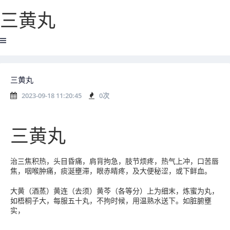
三黄丸
三黄丸
2023-09-18 11:20:45
0
次
三黄丸
治三焦积热，头目昏痛，肩背拘急，肢节烦疼，热气上冲，口苦唇
焦，咽喉肿痛，痰涎壅滞，眼赤睛疼，及大便秘涩，或下鲜血。
大黄（酒蒸）黄连（去须）黄芩（各等分）上为细末，炼蜜为丸，
如梧桐子大，每服五十丸，不拘时候，用温熟水送下。如脏腑壅
实，