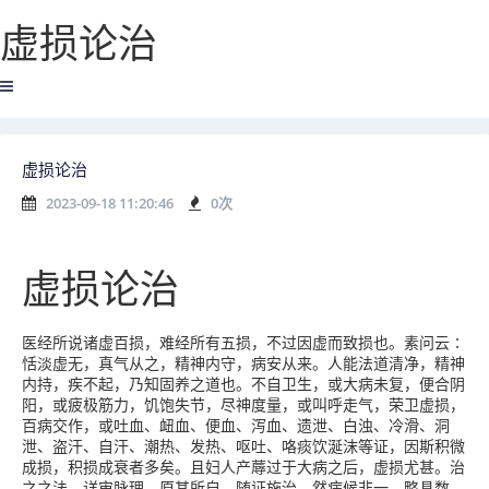
虚损论治
虚损论治
2023-09-18 11:20:46
0
次
虚损论治
医经所说诸虚百损，难经所有五损，不过因虚而致损也。素问云∶
恬淡虚无，真气从之，精神内守，病安从来。人能法道清净，精神
内持，疾不起，乃知固养之道也。不自卫生，或大病未复，便合阴
阳，或疲极筋力，饥饱失节，尽神度量，或叫呼走气，荣卫虚损，
百病交作，或吐血、衄血、便血、泻血、遗泄、白浊、冷滑、洞
泄、盗汗、自汗、潮热、发热、呕吐、咯痰饮涎沫等证，因斯积微
成损，积损成衰者多矣。且妇人产蓐过于大病之后，虚损尤甚。治
之之法，详审脉理，原其所自，随证施治，然病候非一，略具数