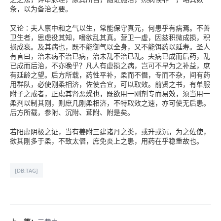
条，以为备治之要。
又论∶夫人禀中和之气以生，常能保守真元，何患乎有病焉。不善
卫生者，思虑役其知，嗜欲乱其真。营卫一虚，因兹积微成损，积
损成衰。及其病也，既不能御气以全身，又不能饵药以延寿。圣人
有言曰，治未病不治已病，治未乱不治已乱。夫病已成而后药，乱
已成而后治，不亦晚乎？凡人有虚损之病，岂可不早为之补益，庶
有延龄之望。后方所载，药性平补，柔而不僭，专而不杂，间有药
用群队，必使刚柔相济，佐使合宜，可以取效。前贤之书，有单服
附子之戒者，正虑其肾恶燥也，既欲用一刚剂专而易效，须当用一
柔剂以制其刚，则庶几刚柔相济，不特取效之速，亦可使无后患。
后方所载，参附、沉附、茸附、附是矣。
若阳虚阴极之证，当有姜附三建诸丹之类，或升或沉，为之佐使，
欲其刚多于柔，不致太僭，庶免炎上之患，用药在乎稳重故也。
[DB:TAG]