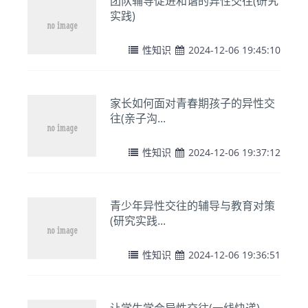
团队辅导促进和谐的异性交往(研究
实践)
性知识
2024-12-06 19:45:10
家长如何面对青春期孩子的异性交
往(亲子沟...
性知识
2024-12-06 19:37:12
青少年异性交往的辅导与教育对策
(研究实践...
性知识
2024-12-06 19:36:51