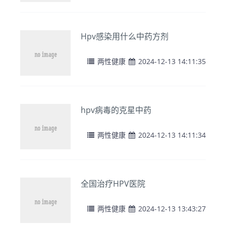
Hpv感染用什么中药方剂
两性健康
2024-12-13 14:11:35
hpv病毒的克星中药
两性健康
2024-12-13 14:11:34
全国治疗HPV医院
两性健康
2024-12-13 13:43:27