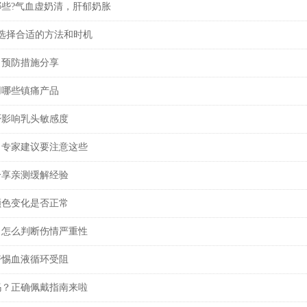
些?气血虚奶清，肝郁奶胀
选择合适的方法和时机
？预防措施分享
用哪些镇痛产品
否影响乳头敏感度
？专家建议要注意这些
分享亲测缓解经验
颜色变化是否正常
？怎么判断伤情严重性
警惕血液循环受阻
吗？正确佩戴指南来啦