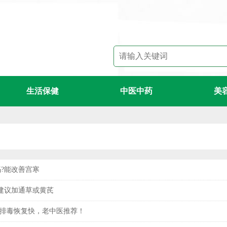
生活保健
中医中药
美
?能改善宫寒
建议加通草或黄芪
寒排毒恢复快，老中医推荐！